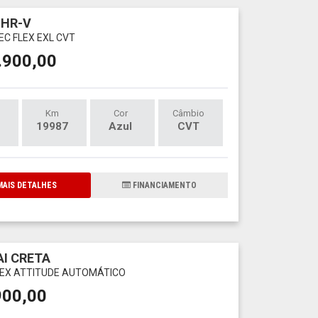
 HR-V
VTEC FLEX EXL CVT
.900,00
Km
Cor
Câmbio
19987
Azul
CVT
AIS DETALHES
FINANCIAMENTO
I CRETA
FLEX ATTITUDE AUTOMÁTICO
900,00