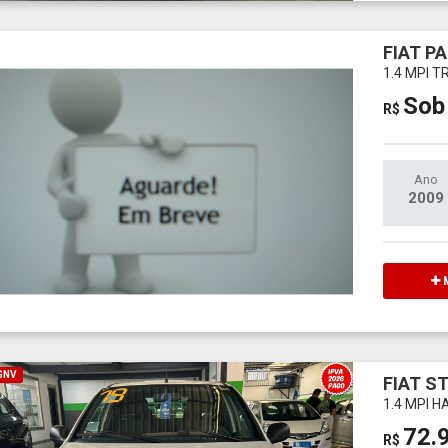
FIAT PA
1.4 MPI 
Sob
R$
Ano
2009
M
 GNV
FIAT S
1.4 MPI 
72.
R$