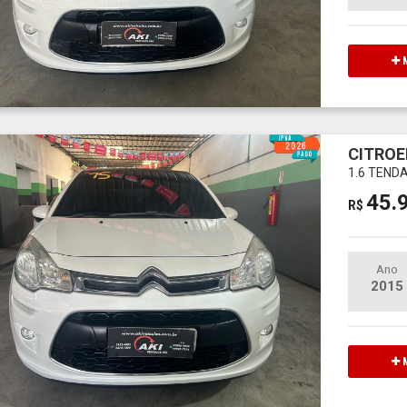
M
CITROE
1.6 TEND
45.
R$
Ano
2015
M