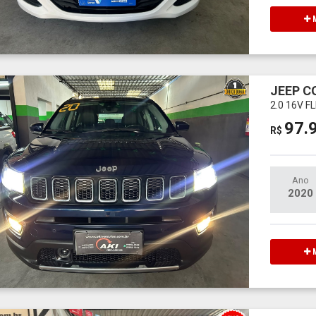
M
JEEP 
2.0 16V 
97.
R$
Ano
2020
M