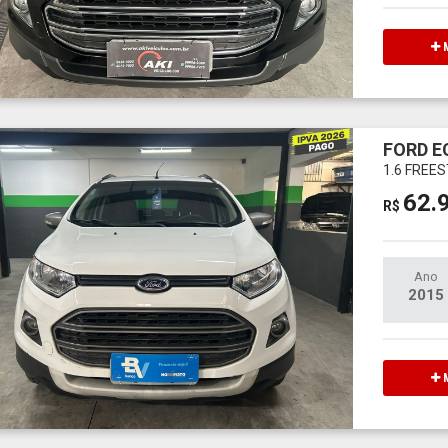
M
FORD 
1.6 FREE
62.
R$
Ano
2015
M