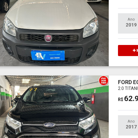
Ano
2019
M
FORD 
2.0 TITA
62.
R$
Ano
2017