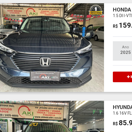
HONDA
1.5 DI I-
159
R$
Ano
2025
M
HYUNDA
1.6 16V 
85.
R$