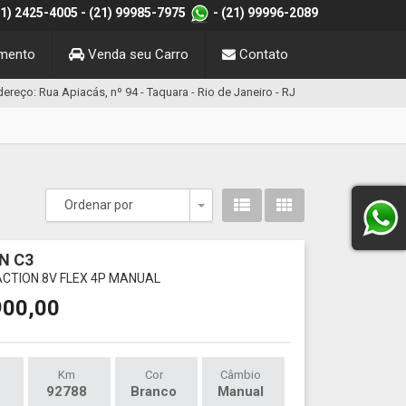
21) 2425-4005
- (21) 99985-7975
- (21) 99996-2089
amento
Venda seu Carro
Contato
ereço: Rua Apiacás, nº 94 - Taquara - Rio de Janeiro - RJ
Ordenar por
Toggle Dropdown
N C3
ACTION 8V FLEX 4P MANUAL
900,00
Km
Cor
Câmbio
92788
Branco
Manual