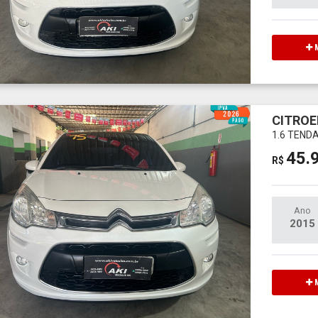
M
CITROE
1.6 TEND
45.
R$
Ano
2015
M