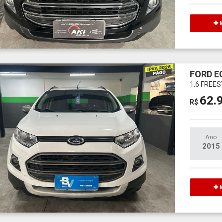
M
FORD 
1.6 FREE
62.
R$
Ano
2015
M