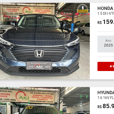
HONDA
1.5 DI I-
159
R$
Ano
2025
M
HYUNDA
1.6 16V 
85.
R$