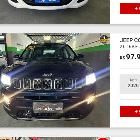
M
JEEP 
2.0 16V 
97.
R$
Ano
2020
M