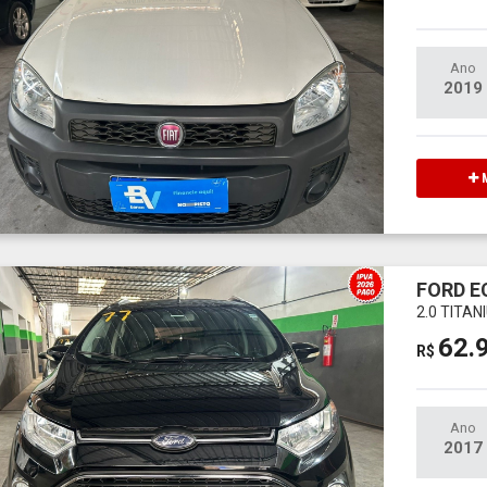
Ano
2019
M
FORD 
2.0 TITA
62.
R$
Ano
2017