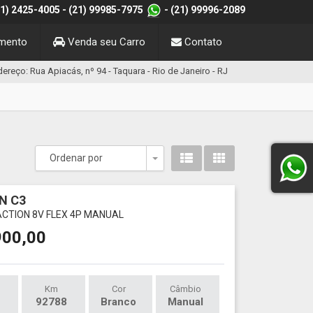
21) 2425-4005
- (21) 99985-7975
- (21) 99996-2089
amento
Venda seu Carro
Contato
ereço: Rua Apiacás, nº 94 - Taquara - Rio de Janeiro - RJ
Ordenar por
Toggle Dropdown
N C3
ACTION 8V FLEX 4P MANUAL
900,00
Km
Cor
Câmbio
92788
Branco
Manual