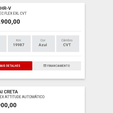
 HR-V
VTEC FLEX EXL CVT
.900,00
Km
Cor
Câmbio
19987
Azul
CVT
AIS DETALHES
FINANCIAMENTO
I CRETA
FLEX ATTITUDE AUTOMÁTICO
900,00