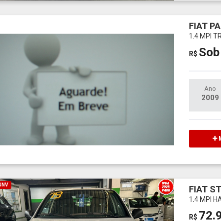
FIAT PA
1.4 MPI 
Sob
R$
Ano
2009
M
 GNV
FIAT S
1.4 MPI 
72.
R$