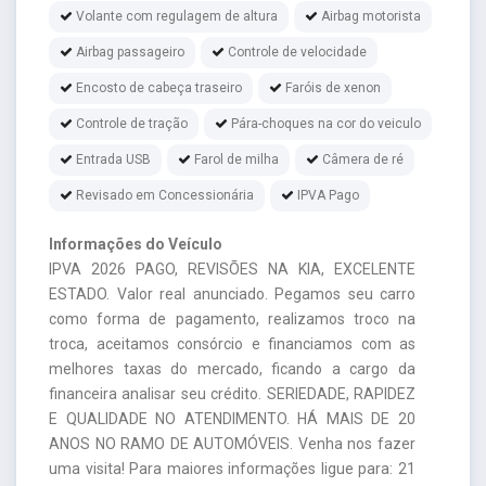
Volante com regulagem de altura
Airbag motorista
Airbag passageiro
Controle de velocidade
Encosto de cabeça traseiro
Faróis de xenon
Controle de tração
Pára-choques na cor do veiculo
Entrada USB
Farol de milha
Câmera de ré
Revisado em Concessionária
IPVA Pago
Informações do Veículo
IPVA 2026 PAGO, REVISÕES NA KIA, EXCELENTE
ESTADO. Valor real anunciado. Pegamos seu carro
como forma de pagamento, realizamos troco na
troca, aceitamos consórcio e financiamos com as
melhores taxas do mercado, ficando a cargo da
financeira analisar seu crédito. SERIEDADE, RAPIDEZ
E QUALIDADE NO ATENDIMENTO. HÁ MAIS DE 20
ANOS NO RAMO DE AUTOMÓVEIS. Venha nos fazer
uma visita! Para maiores informações ligue para: 21